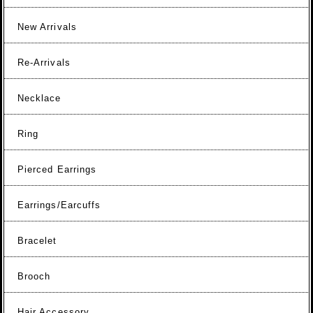
New Arrivals
Re-Arrivals
Necklace
Ring
Pierced Earrings
Earrings/Earcuffs
Bracelet
Brooch
Hair Accessory