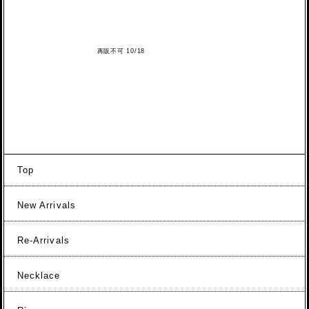
再販不可 10/18
Top
New Arrivals
Re-Arrivals
Necklace