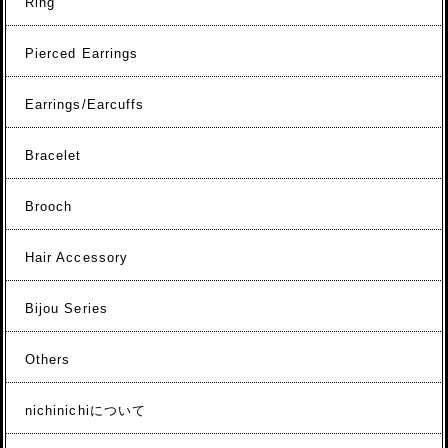
Ring
Pierced Earrings
Earrings/Earcuffs
Bracelet
Brooch
Hair Accessory
Bijou Series
Others
nichinichiについて