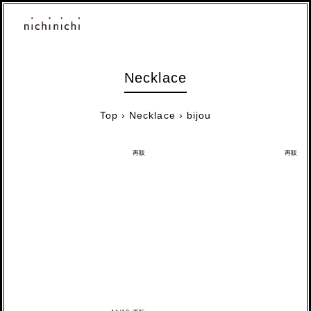
Necklace
Top
›
Necklace
›
bijou
再販
再販