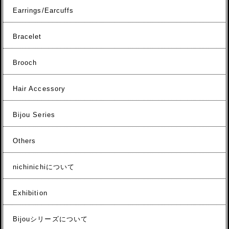
Earrings/Earcuffs
Bracelet
Brooch
Hair Accessory
Bijou Series
Others
nichinichiについて
Exhibition
Bijouシリーズについて