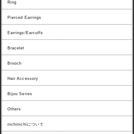
Ring
Pierced Earrings
Earrings/Earcuffs
Bracelet
Brooch
Hair Accessory
Bijou Series
Others
nichinichiについて