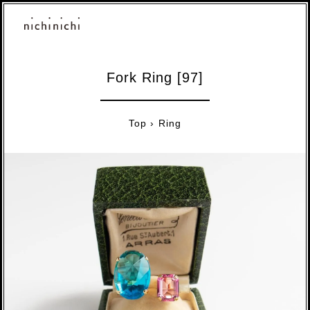
Fork Ring [97]
Top
›
Ring