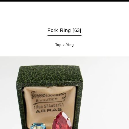
Fork Ring [63]
Top
›
Ring