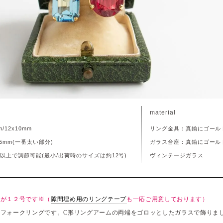
material
/12x10mm
リング金具：真鍮にゴール
mm(一番太い部分)
ガラス台座：真鍮にゴール
以上で調節可能(最小/出荷時のサイズは約12号)
ヴィンテージガラス
ズが１２号です※（
隙間埋め用のリングテープ
も一応ご用意しております）
フォークリングです。C形リングアームの両端をゴロッとしたガラスで飾りま