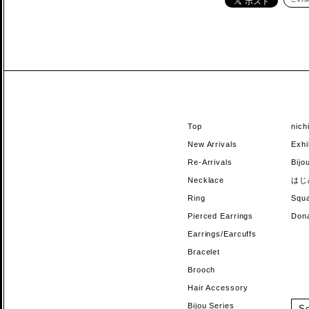
Top
nic
New Arrivals
Exhi
Re-Arrivals
Bi
Necklace
はじ
Ring
Sq
Pierced Earrings
Do
Earrings/Earcuffs
Bracelet
Brooch
Hair Accessory
Bijou Series