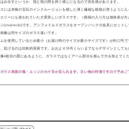
がはみ出すというか、指と指の間を跨ぐ感じになるので存在感があります。
ラスには本物の宝石のインクルージョンを模した薄く繊細な模様が漂うように入
ュエリーにも使われていた大変美しいガラスです。（模様の入り方は個体差が大
(swarovski)です。アンフォイルドガラスをオープンバックの金具にセット
用画像は同サイズのガラス違いです。
ムを使用しているため最小（お届け時のサイズが最小サイズです）が約12号です
、拡げるのは比較的容易です。おおよそ16号くらいまでならデザインとしても
像4枚目の図にあるように、ガラスではなくアーム部分を掴んで力を加えてく
、ガラス表面の傷・エッジのカケ等が見られます。古い物の特徴ですので予めご
商品について問い合わせる