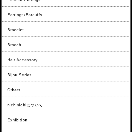
Earrings/Earcuffs
Bracelet
Brooch
Hair Accessory
Bijou Series
Others
nichinichiについて
Exhibition