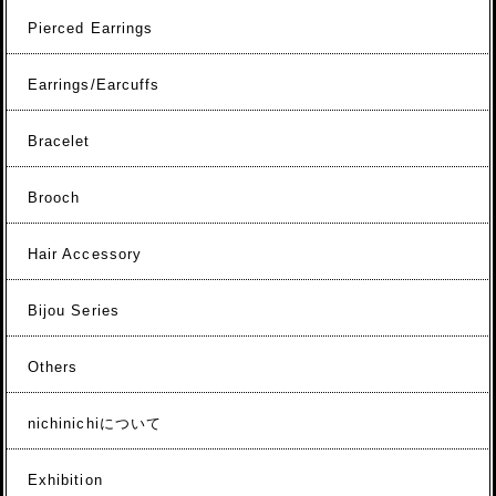
Pierced Earrings
Earrings/Earcuffs
Bracelet
Brooch
Hair Accessory
Bijou Series
Others
nichinichiについて
Exhibition