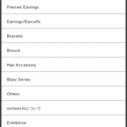
Pierced Earrings
Earrings/Earcuffs
Bracelet
Brooch
Hair Accessory
Bijou Series
Others
nichinichiについて
Exhibition