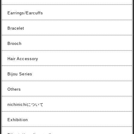
Earrings/Earcuffs
Bracelet
Brooch
Hair Accessory
Bijou Series
Others
nichinichiについて
Exhibition