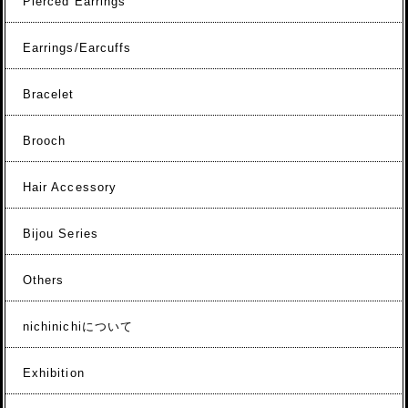
Pierced Earrings
Earrings/Earcuffs
Bracelet
Brooch
Hair Accessory
Bijou Series
Others
nichinichiについて
Exhibition