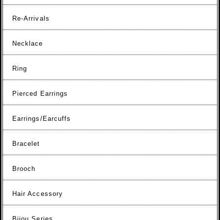
Re-Arrivals
Necklace
Ring
Pierced Earrings
Earrings/Earcuffs
Bracelet
Brooch
Hair Accessory
Bijou Series