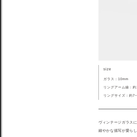
size
ガラス：10mm
リングアーム線：約1
リングサイズ：約7~
ヴィンテージガラス
細やかな描写が愛ら