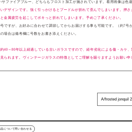
いサファイアブルー、どちらもフロスト加工が施されています。着用画像は色
すいデザインです。強く引っかけるとプードルが折れて歪んでしまいます。押さ
すと金属疲労を起こしてポキっと折れてしまいます。予めご了承ください。
0号ですが、お好みに合わせて調節してからお届けする事も可能です。（約7号か
望の場合は備考欄に号数をお書き添えください。
約40～80年以上経過している古いガラスですので、経年劣化による傷・カケ
が見られます。ヴィンテージガラスの特徴としてご理解を賜りますようお願い申
商品について問い合わせる