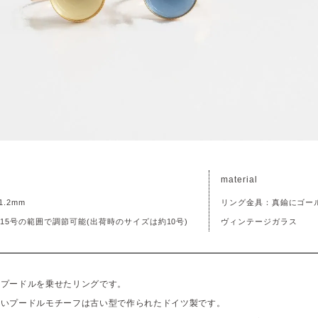
material
.2mm
リング金具：真鍮にゴー
15号の範囲で調節可能(出荷時のサイズは約10号)
ヴィンテージガラス
にプードルを乗せたリングです。
しいプードルモチーフは古い型で作られたドイツ製です。