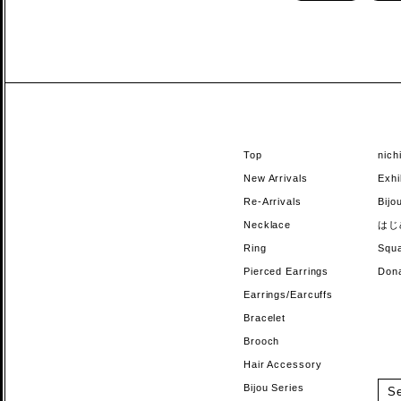
Top
nic
New Arrivals
Exhi
Re-Arrivals
Bi
Necklace
はじ
Ring
Sq
Pierced Earrings
Do
Earrings/Earcuffs
Bracelet
Brooch
Hair Accessory
Bijou Series