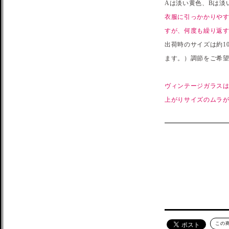
Aは淡い黄色、Bは淡
衣服に引っかかりや
すが、何度も繰り返
出荷時のサイズは約1
ます。）調節をご希
ヴィンテージガラスは
上がりサイズのムラ
この