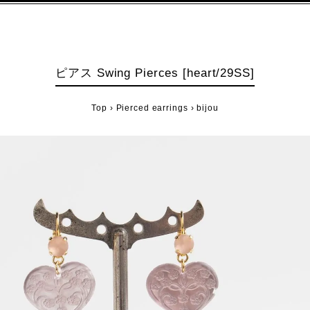
ピアス Swing Pierces [heart/29SS]
Top
›
Pierced earrings
›
bijou