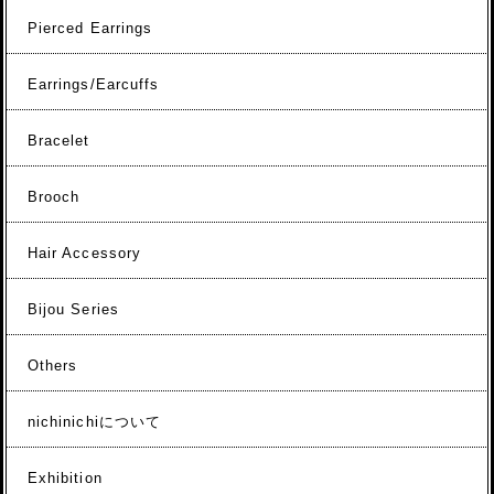
Pierced Earrings
Earrings/Earcuffs
Bracelet
Brooch
Hair Accessory
Bijou Series
Others
nichinichiについて
Exhibition