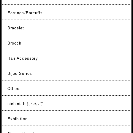
Earrings/Earcuffs
Bracelet
Brooch
Hair Accessory
Bijou Series
Others
nichinichiについて
Exhibition