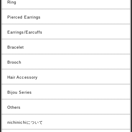
Ring
Pierced Earrings
Earrings/Earcuffs
Bracelet
Brooch
Hair Accessory
Bijou Series
Others
nichinichiについて