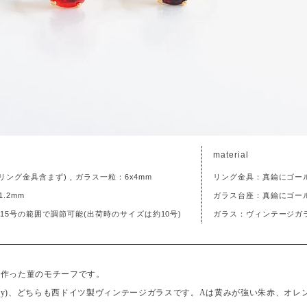
material
(リング金具含まず) , ガラス一粒：6x4mm
リング金具：真鍮にゴー
.2mm
ガラス台座：真鍮にゴー
15号の範囲で調節可能(出荷時のサイズは約10号)
ガラス：ヴィンテージガ
で作った菫のモチーフです。
(burgundy)、どちらも西ドイツ製ヴィンテージガラスです。Aは黄みが強い朱赤、