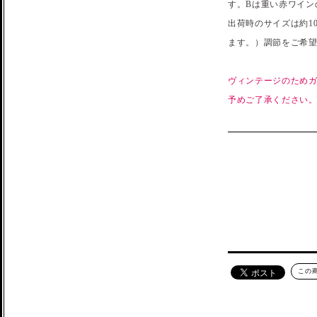
す。Bは重い赤ワイン
出荷時のサイズは約1
ます。）調節をご希
ヴィンテージのため
予めご了承ください
この