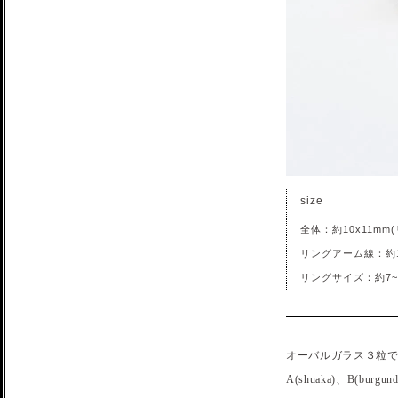
size
全体：約10x11mm
リングアーム線：約1
リングサイズ：約7~
オーバルガラス３粒
A(shuaka)、B