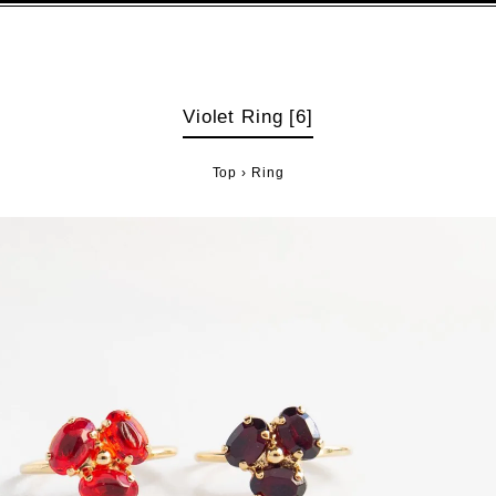
Violet Ring [6]
Top
›
Ring