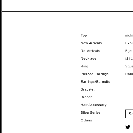
Top
nic
New Arrivals
Exhi
Re-Arrivals
Bi
Necklace
はじ
Ring
Sq
Pierced Earrings
Do
Earrings/Earcuffs
Bracelet
Brooch
Hair Accessory
Bijou Series
Others