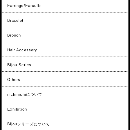
Earrings/Earcuffs
Bracelet
Brooch
Hair Accessory
Bijou Series
Others
nichinichiについて
Exhibition
Bijouシリーズについて