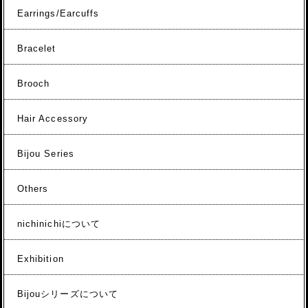
Earrings/Earcuffs
Bracelet
Brooch
Hair Accessory
Bijou Series
Others
nichinichiについて
Exhibition
Bijouシリーズについて