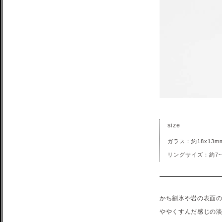
size
ガラス：約18x13m
リングサイズ：約7~
かち割氷や岩の表面
ややくすんだ感じの