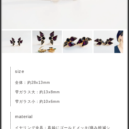
size
全体：約28x13mm
雫ガラス大：約13x8mm
雫ガラス小：約10x6mm
material
イヤリング金具：真鍮にゴールドメッキ(痛み軽減シ