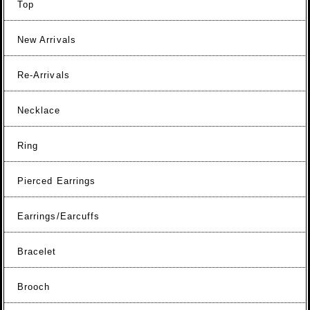
Top
New Arrivals
Re-Arrivals
Necklace
Ring
Pierced Earrings
Earrings/Earcuffs
Bracelet
Brooch