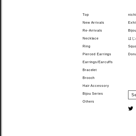
Top
nic
New Arrivals
Exhi
Re-Arrivals
Bi
Necklace
はじ
Ring
Sq
Pierced Earrings
Do
Earrings/Earcuffs
Bracelet
Brooch
Hair Accessory
Bijou Series
Others