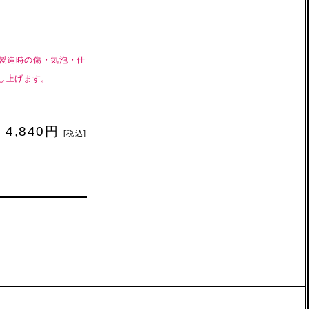
、製造時の傷・気泡・仕
し上げます。
4,840円
[税込]