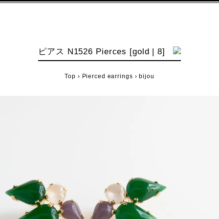
ピアス N1526 Pierces [gold | 8]
Top
›
Pierced earrings
›
bijou