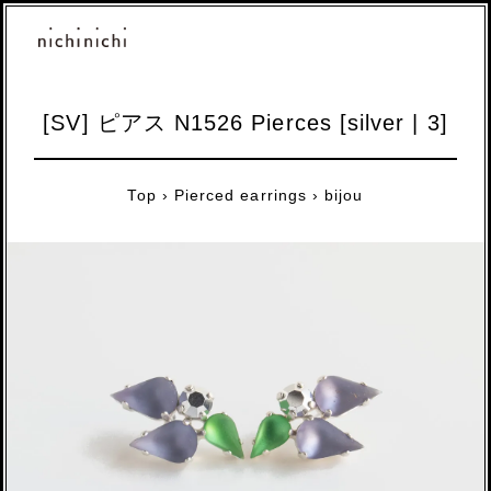
[SV] ピアス N1526 Pierces [silver | 3]
Top
›
Pierced earrings
›
bijou