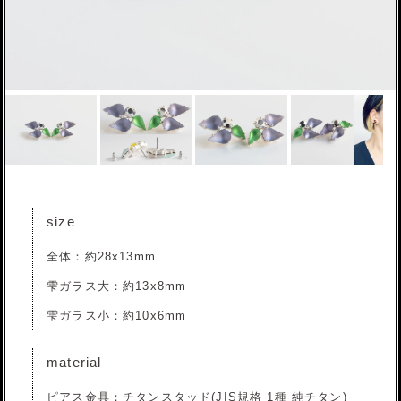
size
全体：約28x13mm
雫ガラス大：約13x8mm
雫ガラス小：約10x6mm
material
ピアス金具：チタンスタッド(JIS規格 1種 純チタン)