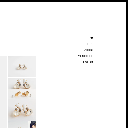
Item
About
Exhibition
Twitter