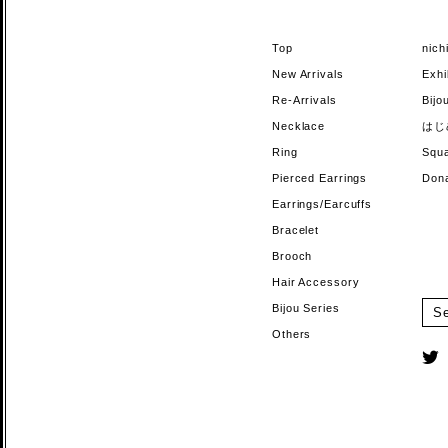
Top
nic
New Arrivals
Exhi
Re-Arrivals
Bi
Necklace
はじ
Ring
Sq
Pierced Earrings
Do
Earrings/Earcuffs
Bracelet
Brooch
Hair Accessory
Bijou Series
Others