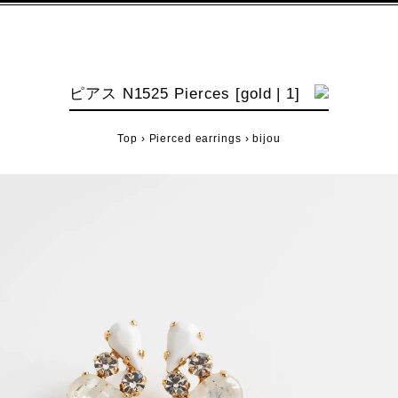
ピアス N1525 Pierces [gold | 1]
Top
›
Pierced earrings
›
bijou