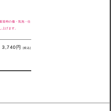
、製造時の傷・気泡・仕
し上げます。
3,740円
[税込]