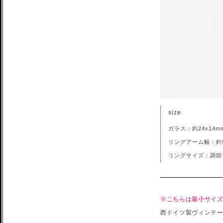
size
ガラス：約24x14m
リングアーム幅：約5
リングサイズ：調節
※こちらは最小サイ
西ドイツ製ヴィンテ