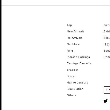
Top
nic
New Arrivals
Exhi
Re-Arrivals
Bi
Necklace
はじ
Ring
Sq
Pierced Earrings
Do
Earrings/Earcuffs
Bracelet
Brooch
Hair Accessory
Bijou Series
Others