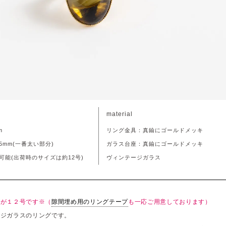
material
m
リング金具：真鍮にゴールドメッキ
mm(一番太い部分)
ガラス台座：真鍮にゴールドメッキ
可能(出荷時のサイズは約12号)
ヴィンテージガラス
ズが１２号です※（
隙間埋め用のリングテープ
も一応ご用意しております）
ージガラスのリングです。