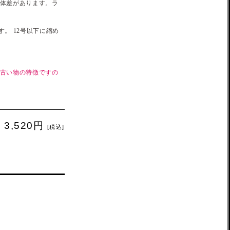
個体差があります。ラ
。 12号以下に縮め
 古い物の特徴ですの
3,520円
[税込]