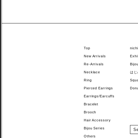
Top
nic
New Arrivals
Exhi
Re-Arrivals
Bi
Necklace
はじ
Ring
Sq
Pierced Earrings
Do
Earrings/Earcuffs
Bracelet
Brooch
Hair Accessory
Bijou Series
Others