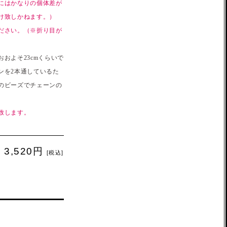
にはかなりの個体差が
け致しかねます。）
ださい。（※折り目が
およそ23cmくらいで
ンを2本通しているた
のビーズでチェーンの
致します。
3,520円
[税込]