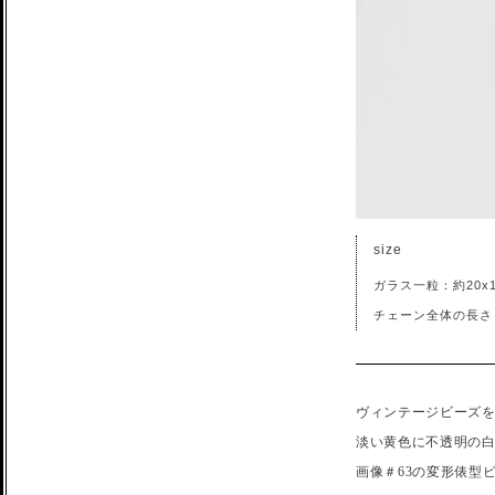
size
ガラス一粒：約20x14
チェーン全体の長さ：
ヴィンテージビーズ
淡い黄色に不透明の
画像＃63の変形俵型