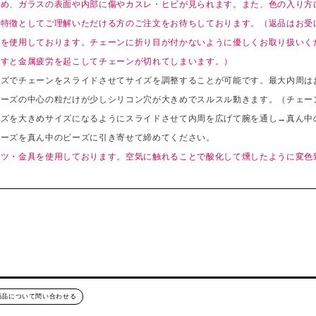
ため、ガラスの表面や内部に傷やカスレ・ヒビが見られます。また、色の入り方
の特徴としてご理解いただける方のご注文をお待ちしております。（返品はお受
ンを使用しております。チェーンに折り目が付かないように優しくお取り扱いく
返すと金属疲労を起こしてチェーンが切れてしまいます。）
ズでチェーンをスライドさせてサイズを調整することが可能です。最大内周はお
ーズの中心の粒だけが少しシリコン穴が大きめでスルスル動きます。（チェー
ーズを大きめサイズになるようにスライドさせて内周を広げて腕を通し→真ん中
ビーズを真ん中のビーズに引き寄せて締めてください。
ーツ・金具を使用しております。空気に触れることで酸化して燻したように変色
商品について問い合わせる