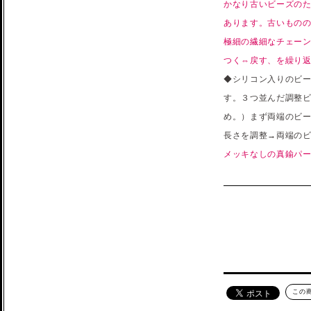
かなり古いビーズの
あります。古いもの
極細の繊細なチェー
つく⇔戻す、を繰り
◆シリコン入りのビー
す。３つ並んだ調整ビ
め。）まず両端のビ
長さを調整→両端の
メッキなしの真鍮パ
この