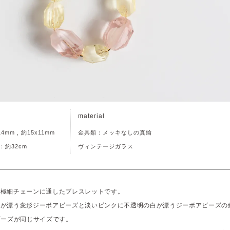
material
mm , 約15x11mm
金具類：メッキなしの真鍮
約32cm
ヴィンテージガラス
を極細チェーンに通したブレスレットです。
白が漂う変形ジーボアビーズと淡いピンクに不透明の白が漂うジーボアビーズの
ビーズが同じサイズです。