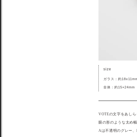
size
ガラス：約18x11m
全体：約15×24mm
VOTEの文字をあし
眼の形のような太め
Aは不透明のグレー、