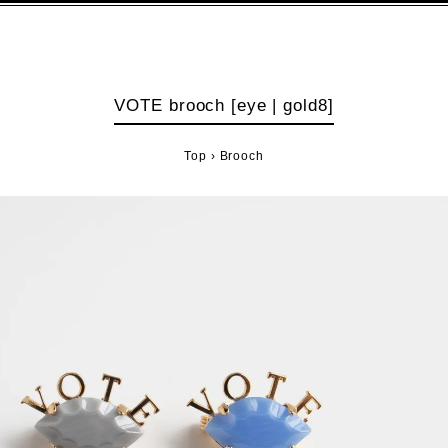
VOTE brooch [eye | gold8]
Top
›
Brooch