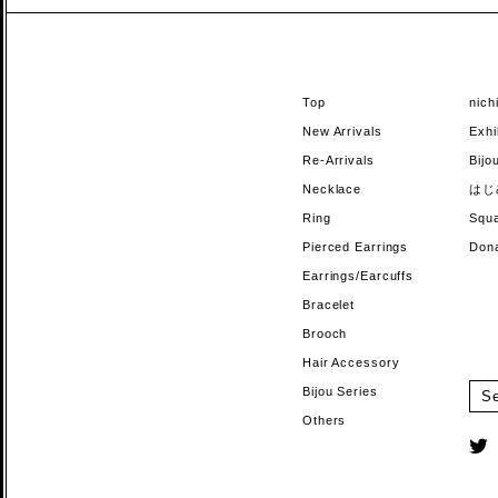
Top
nic
New Arrivals
Exhi
Re-Arrivals
Bi
Necklace
はじ
Ring
Sq
Pierced Earrings
Do
Earrings/Earcuffs
Bracelet
Brooch
Hair Accessory
Bijou Series
Others