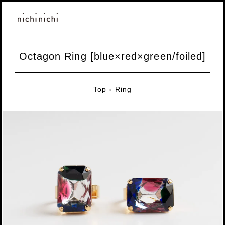
Octagon Ring [blue×red×green/foiled]
Top
›
Ring