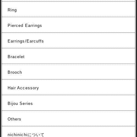
Ring
Pierced Earrings
Earrings/Earcuffs
Bracelet
Brooch
Hair Accessory
Bijou Series
Others
nichinichiについて