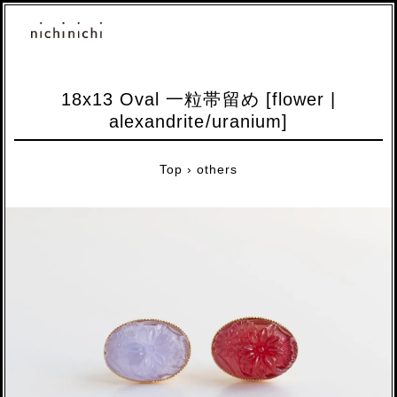
18x13 Oval 一粒帯留め [flower |
alexandrite/uranium]
Top
›
others