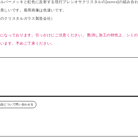
ルバーメッキと虹色に反射する現行プレシオサクリスタルの[aurora]の組み合
が美しいです。着用画像は色違いです。
コのクリスタルガラス製造会社）
になっております。引っかけにご注意ください。 艶消し加工の特性上、シミ
ざいます。予めご了承ください。
商品について問い合わせる