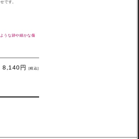
わせです。
のような跡や細かな傷
8,140円
[税込]