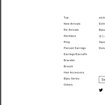
Top
nic
New Arrivals
Exhi
Re-Arrivals
Bi
Necklace
はじ
Ring
Sq
Pierced Earrings
Do
Earrings/Earcuffs
Bracelet
Brooch
Hair Accessory
Bijou Series
Others