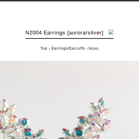
N2004 Earrings [aurora/silver]
Top
›
Earrings/Earcuffs
›
bijou