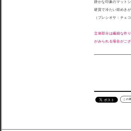
静かな印象のマットシ
硬質で冷たい煌めき
（プレシオサ：チェ
立体部分は繊細な作り
がみられる場合がご
この