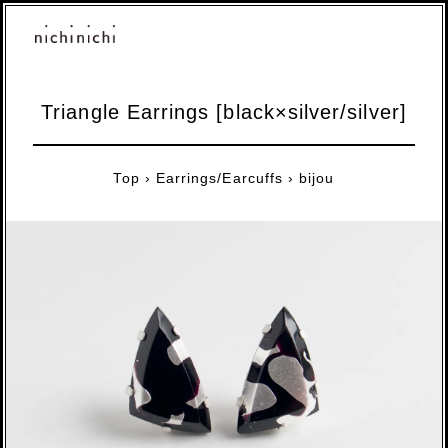
Triangle Earrings [black×silver/silver]
Top
›
Earrings/Earcuffs
›
bijou