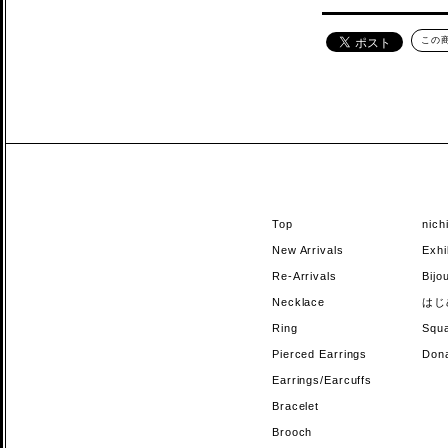
この
Top
nic
New Arrivals
Exhi
Re-Arrivals
Bi
Necklace
はじ
Ring
Sq
Pierced Earrings
Do
Earrings/Earcuffs
Bracelet
Brooch