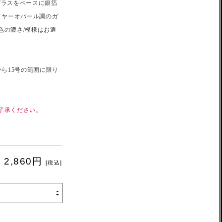
ガラスをベースに銀箔
イヤーオパール調のガ
色の濃さ/模様はお選
ら15号の範囲に限り
了承ください。
。
2,860円
[税込]