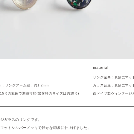
material
リング金具：真鍮にマッ
m , リングアーム線：約1.2mm
ガラス台座：真鍮にマッ
15号の範囲で調節可能(出荷時のサイズは約10号)
西ドイツ製ヴィンテージ
ージガラスのリングです。
のマットシルバーメッキで静かな印象に仕上げました。