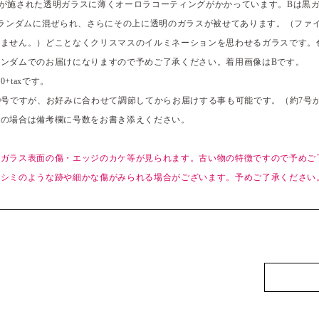
が施された透明ガラスに薄くオーロラコーティングがかかっています。Bは黒
がランダムに混ぜられ、さらにその上に透明のガラスが被せてあります。（ファ
ません。）どことなくクリスマスのイルミネーションを思わせるガラスです。
ンダムでのお届けになりますので予めご了承ください。着用画像はBです。
00+taxです。
0号ですが、お好みに合わせて調節してからお届けする事も可能です。（約7号か
望の場合は備考欄に号数をお書き添えください。
、ガラス表面の傷・エッジのカケ等が見られます。古い物の特徴ですので予めご
、シミのような跡や細かな傷がみられる場合がございます。予めご了承ください