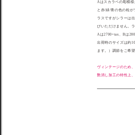
Aはスカラベの彫模様
と赤/緑/青の色の粒
ラスですがシラーは出
びいただけません。ラ
Aは2700+tax、Bは28
出荷時のサイズは約1
ます。）調節をご希
ヴィンテージのため
艶消し加工の特性上