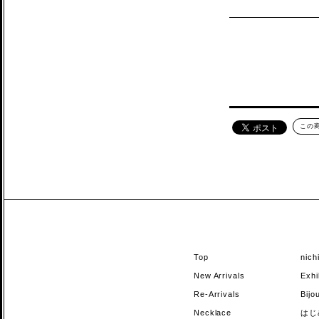
この
Top
nic
New Arrivals
Exhi
Re-Arrivals
Bi
Necklace
はじ