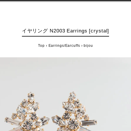
イヤリング N2003 Earrings [crystal]
Top
›
Earrings/Earcuffs
›
bijou