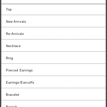
Top
New Arrivals
Re-Arrivals
Necklace
Ring
Pierced Earrings
Earrings/Earcuffs
Bracelet
Brooch