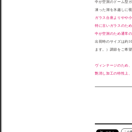
中が空洞のドーム型
凍った湖を氷越しに
ガラス台座よりやや
特に古いガラスのた
中が空洞のため通常
出荷時のサイズは約1
ます。）調節をご希
ヴィンテージのため
艶消し加工の特性上
この