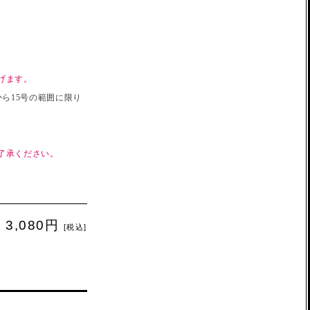
げます。
ら15号の範囲に限り
了承ください。
。
3,080円
[税込]