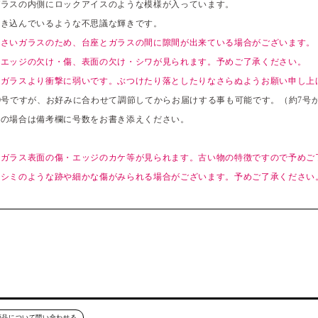
ガラスの内側にロックアイスのような模様が入っています。
覗き込んでいるような不思議な輝きです。
小さいガラスのため、台座とガラスの間に隙間が出来ている場合がございます。
めエッジの欠け・傷、表面の欠け・シワが見られます。予めご了承ください。
のガラスより衝撃に弱いです。ぶつけたり落としたりなさらぬようお願い申し上
0号ですが、お好みに合わせて調節してからお届けする事も可能です。（約7号か
望の場合は備考欄に号数をお書き添えください。
、ガラス表面の傷・エッジのカケ等が見られます。古い物の特徴ですので予めご
、シミのような跡や細かな傷がみられる場合がございます。予めご了承ください
商品について問い合わせる