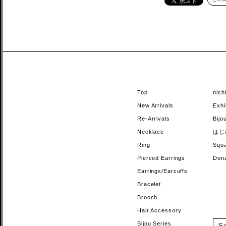
Top
nic
New Arrivals
Exhi
Re-Arrivals
Bi
Necklace
はじ
Ring
Sq
Pierced Earrings
Do
Earrings/Earcuffs
Bracelet
Brooch
Hair Accessory
Bijou Series