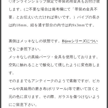
◇オンラインショップ限定で帯留め用金具もお付け致
します。(ご不要な場合は備考欄にて「帯留め金具不
要」とお伝えいただければ幸いです。）パイプの長さ
は約18mm、紐を通す部分の内寸は約9x3mmです。
裏側はメッキなしの状態です。
Bijouシリーズについ
て
をご参照下さい。
メッキなしの真鍮パーツ・金具を使用しております。
空気に触れることで酸化して燻したように変色致しま
す。
そのままでもアンティークのようで素敵ですが、ピカ
ールや真鍮用の磨き布(ポリマール)等で磨いて頂くと
元の色に戻ります。その際、ガラスを傷つけないよう
にご留意下さい。