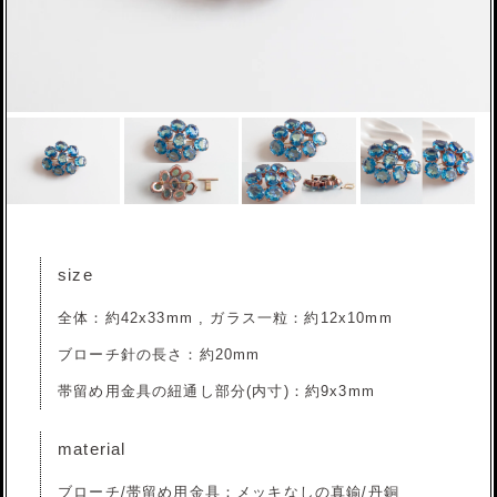
size
全体：約42x33mm , ガラス一粒：約12x10mm
ブローチ針の長さ：約20mm
帯留め用金具の紐通し部分(内寸)：約9x3mm
material
ブローチ/帯留め用金具：メッキなしの真鍮/丹銅