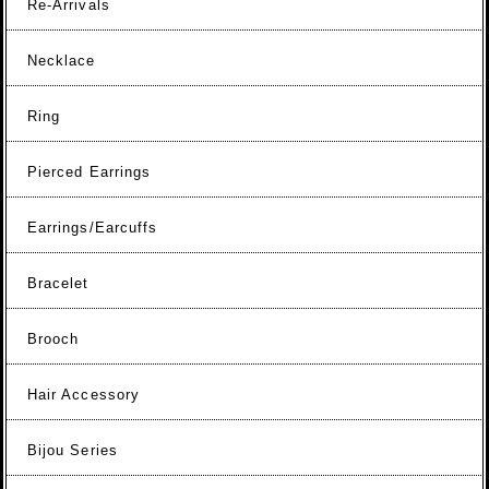
Re-Arrivals
Necklace
Ring
Pierced Earrings
Earrings/Earcuffs
Bracelet
Brooch
Hair Accessory
Bijou Series