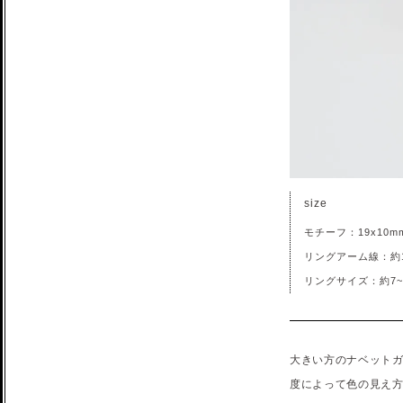
size
モチーフ：19x10m
リングアーム線：約1
リングサイズ：約7~
大きい方のナベット
度によって色の見え