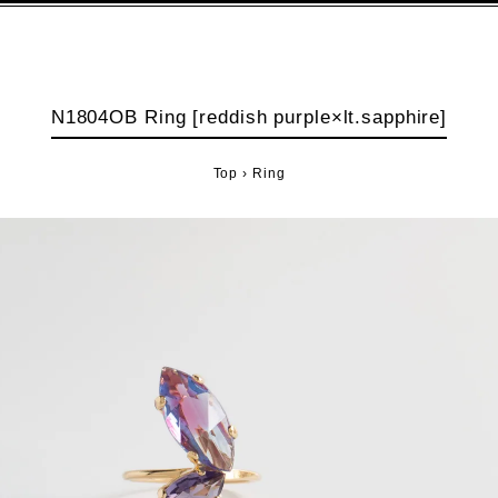
N1804OB Ring [reddish purple×lt.sapphire]
Top
›
Ring