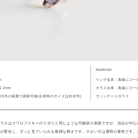
material
m
リング金具：真鍮にゴー
.2mm
ガラス台座：真鍮にゴー
15号の範囲で調節可能(出荷時のサイズは約10号)
ヴィンテージガラス
ガラスはスワロフスキーのリボリと同じような円錐状の表面ですが、頂点が中心
方が変化し、ずっと見ていられる複雑な輝きです。小さい方は透明の菫色です。