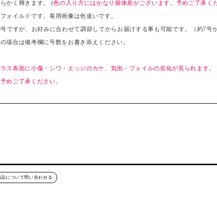
らかく輝きます。 (
色の入り方にはかなり個体差がございます。予めご了承く
ンフォイルドです。着用画像は色違いです。
0号ですが、お好みに合わせて調節してからお届けする事も可能です。（約7号か
望の場合は備考欄に号数をお書き添えください。
ガラス表面に小傷・シワ・エッジのカケ、気泡・フォイルの劣化が見られます。
で予めご了承ください。
商品について問い合わせる