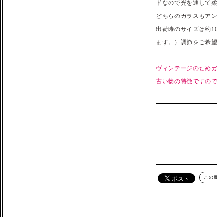
ドなので光を通して柔
どちらのガラスもア
出荷時のサイズは約1
ます。）調節をご希
ヴィンテージのため
古い物の特徴ですの
この