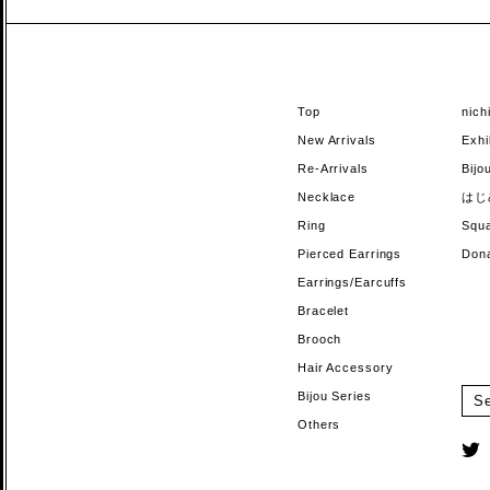
Top
nic
New Arrivals
Exhi
Re-Arrivals
Bi
Necklace
はじ
Ring
Sq
Pierced Earrings
Do
Earrings/Earcuffs
Bracelet
Brooch
Hair Accessory
Bijou Series
Others