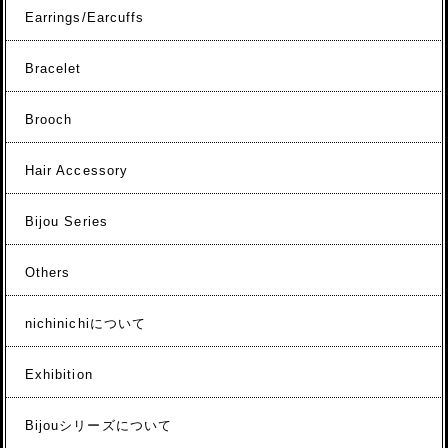
Earrings/Earcuffs
Bracelet
Brooch
Hair Accessory
Bijou Series
Others
nichinichiについて
Exhibition
Bijouシリーズについて