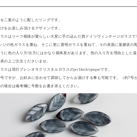
スを二葉のように配したリングです。
着けをお楽しみ頂けるデザインです。
ガラスはリーフ模様が愛らしい大変に手の込んだ西ドイツヴィンテージガラスで
レンジの色ガラスを重ね、そこに更に透明ガラスを重ねて、その表面に葉脈状の
うに色の入り方/出方にはかなり個体差があります。色の入り方を理由とした
了承の上ご注文くださいませ。
は現行プレシオサクリスタルガラスのjet black/opaqueです。
0号ですが、お好みに合わせて調節してからお届けする事も可能です。（約7号か
望の場合は備考欄に号数をお書き添えください。