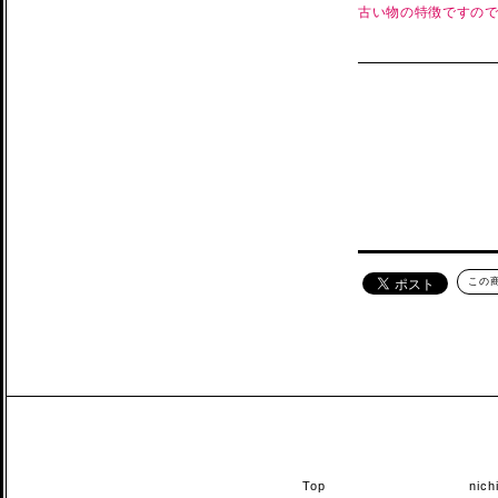
古い物の特徴ですの
この
Top
nic