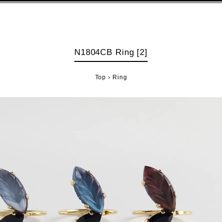
N1804CB Ring [2]
Top
›
Ring