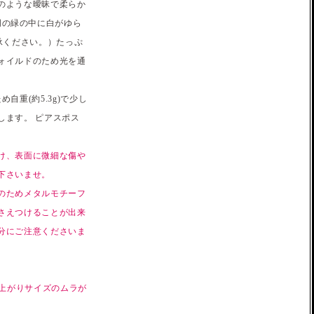
のような曖昧で柔らか
い透明の緑の中に白がゆら
承ください。）たっぷ
ォイルドのため光を通
重(約5.3g)で少し
します。 ピアスポス
け、表面に微細な傷や
下さいませ。
のためメタルモチーフ
さえつけることが出来
分にご注意くださいま
仕上がりサイズのムラが