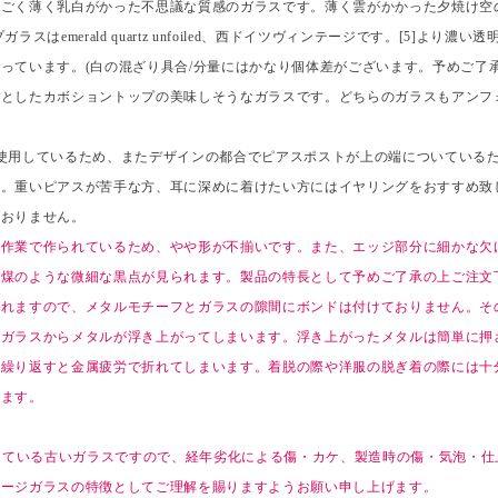
くごく薄く乳白がかった不思議な質感のガラスです。薄く雲がかかった夕焼け空
ラスはemerald quartz unfoiled、西ドイツヴィンテージです。[5]より濃
っています。(白の混ざり具合/分量にはかなり個体差がございます。予めご了
りとしたカボショントップの美味しそうなガラスです。どちらのガラスもアンフ
使用しているため、またデザインの都合でピアスポストが上の端についているため自
。重いピアスが苦手な方、耳に深めに着けたい方にはイヤリングをおすすめ致
ておりません。
手作業で作られているため、やや形が不揃いです。また、エッジ部分に細かな欠
や煤のような微細な黒点が見られます。製品の特長として予めご了承の上ご注文
われますので、メタルモチーフとガラスの隙間にボンドは付けておりません。そ
とガラスからメタルが浮き上がってしまいます。浮き上がったメタルは簡単に押
を繰り返すと金属疲労で折れてしまいます。着脱の際や洋服の脱ぎ着の際には十
げます。
過している古いガラスですので、経年劣化による傷・カケ、製造時の傷・気泡・
テージガラスの特徴としてご理解を賜りますようお願い申し上げます。