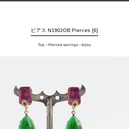
ピアス N1902OB Pierces [6]
Top
›
Pierced earrings
›
bijou