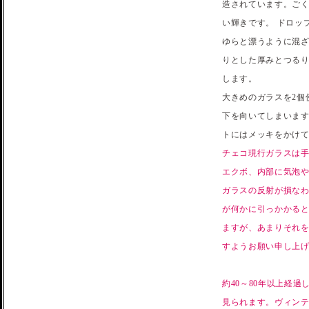
造されています。ご
い輝きです。 ドロップガ
ゆらと漂うように混ざ
りとした厚みとつる
します。
大きめのガラスを2個
下を向いてしまいます
トにはメッキをかけ
チェコ現行ガラスは
エクボ、内部に気泡
ガラスの反射が損な
が何かに引っかかる
ますが、あまりそれ
すようお願い申し上
約40～80年以上経
見られます。ヴィン