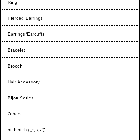
Ring
Pierced Earrings
Earrings/Earcuffs
Bracelet
Brooch
Hair Accessory
Bijou Series
Others
nichinichiについて