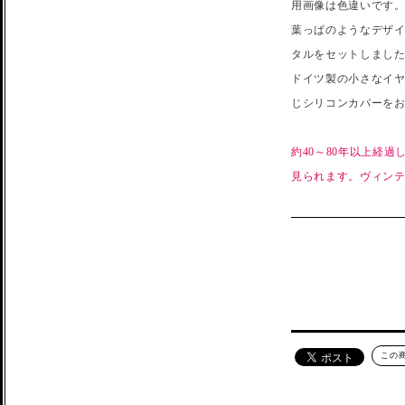
用画像は色違いです
葉っぱのようなデザ
タルをセットしました
ドイツ製の小さなイ
じシリコンカバーを
約40～80年以上経
見られます。ヴィン
この