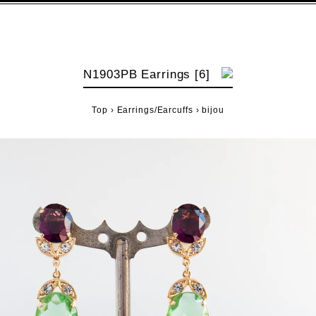
N1903PB Earrings [6]
Top
›
Earrings/Earcuffs
›
bijou