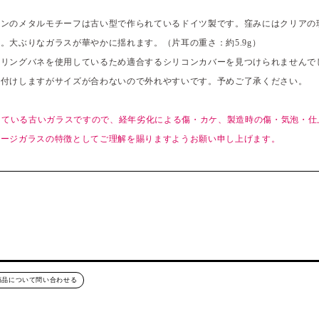
。
インのメタルモチーフは古い型で作られているドイツ製です。窪みにはクリアの
。大ぶりなガラスが華やかに揺れます。（片耳の重さ：約5.9g）
ヤリングバネを使用しているため適合するシリコンカバーを見つけられませんで
お付けしますがサイズが合わないので外れやすいです。予めご了承ください。
過している古いガラスですので、経年劣化による傷・カケ、製造時の傷・気泡・
テージガラスの特徴としてご理解を賜りますようお願い申し上げます。
商品について問い合わせる