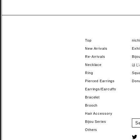
Top
nic
New Arrivals
Exhi
Re-Arrivals
Bi
Necklace
はじ
Ring
Sq
Pierced Earrings
Do
Earrings/Earcuffs
Bracelet
Brooch
Hair Accessory
Bijou Series
Others