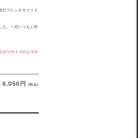
現行プレシオサクリス
した。一応いつもと同
仕上がりサイズのムラが
6,050円
[税込]