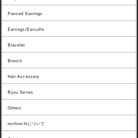
Pierced Earrings
Earrings/Earcuffs
Bracelet
Brooch
Hair Accessory
Bijou Series
Others
nichinichiについて