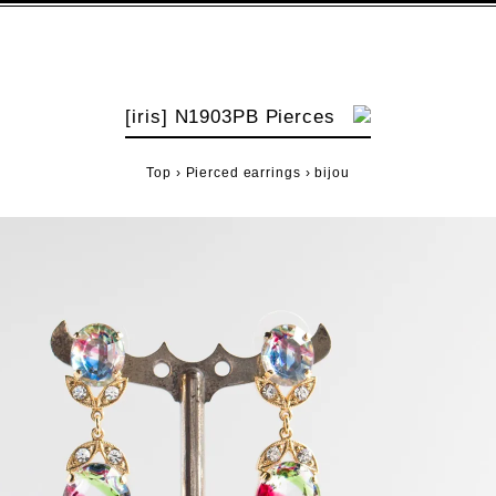
[iris] N1903PB Pierces
Top
›
Pierced earrings
›
bijou