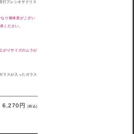
現行プレシオサクリス
かなり個体差がござい
了承ください。
仕上がりサイズのムラが
のガラスが入ったガラス
6,270円
[税込]