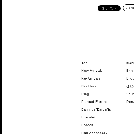
この
Top
nic
New Arrivals
Exhi
Re-Arrivals
Bi
Necklace
はじ
Ring
Sq
Pierced Earrings
Do
Earrings/Earcuffs
Bracelet
Brooch
Hair Accessory