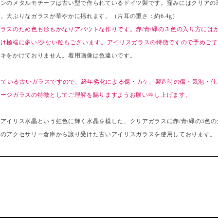
インのメタルモチーフは古い型で作られているドイツ製です。窪みにはクリアの
。大ぶりなガラスが華やかに揺れます。（片耳の重さ：約6.4g）
ラスのため色も形もかなりアバウトな作りです。赤/青/緑の３色の入り方には
け極端に多い/少ない粒もございます。アイリスガラスの特徴ですので予めご
ッキをかけておりません。着用画像は色違いです。
過している古いガラスですので、経年劣化による傷・カケ、製造時の傷・気泡・
テージガラスの特徴としてご理解を賜りますようお願い申し上げます。
アイリス水晶という虹色に輝く水晶を模した、クリアガラスに赤/青/緑の3色
ツのアクセサリー倉庫から譲り受けた古いアイリスガラスを使用しております。