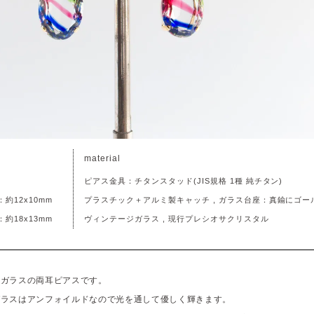
material
ピアス金具：チタンスタッド(JIS規格 1種 純チタン)
約12x10mm
プラスチック＋アルミ製キャッチ , ガラス台座：真鍮にゴー
約18x13mm
ヴィンテージガラス , 現行プレシオサクリスタル
スガラスの両耳ピアスです。
ガラスはアンフォイルドなので光を通して優しく輝きます。