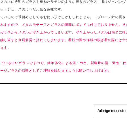
スの上に透明のガラスを重ねたサテンのような輝きのガラス ）Bはジャパンヴ
ロットジュースのような元気な色味です。
ているので帯留めとしてもお使い頂けるかもしれません。（ブローチ針の長さ：
われますので、メタルモチーフとガラスの隙間にボンドは付けておりません。そ
とガラスからメタルが浮き上がってしまいます。浮き上がったメタルは簡単に押
を繰り返すと金属疲労で折れてしまいます。着脱の際や洋服の脱ぎ着の際には十
げます。
過している古いガラスですので、経年劣化による傷・カケ、製造時の傷・気泡・
テージガラスの特徴としてご理解を賜りますようお願い申し上げます。