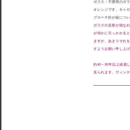
ガラス：不透明のガラ
オレンジです。キャ
ブローチ針が縦につい
ガラスの反射が損な
が何かに引っかかる
ますが、あまりそれ
すようお願い申し上
約40～80年以上経
見られます。ヴィン