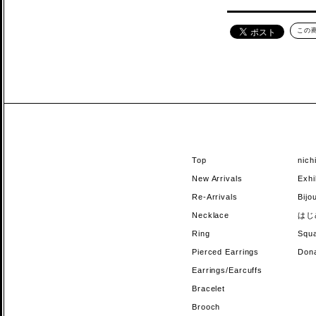
この
Top
nic
New Arrivals
Exhi
Re-Arrivals
Bi
Necklace
はじ
Ring
Sq
Pierced Earrings
Do
Earrings/Earcuffs
Bracelet
Brooch