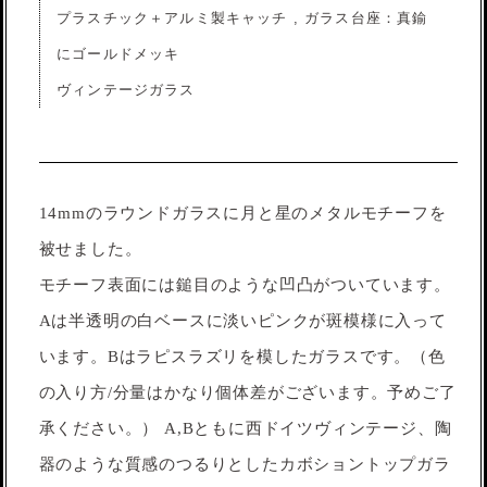
プラスチック＋アルミ製キャッチ , ガラス台座：真鍮
にゴールドメッキ
ヴィンテージガラス
14mmのラウンドガラスに月と星のメタルモチーフを
被せました。
モチーフ表面には鎚目のような凹凸がついています。
Aは半透明の白ベースに淡いピンクが斑模様に入って
います。Bはラピスラズリを模したガラスです。（色
の入り方/分量はかなり個体差がございます。予めご了
承ください。） A,Bともに西ドイツヴィンテージ、陶
器のような質感のつるりとしたカボショントップガラ