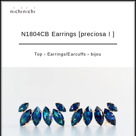
N1804CB Earrings [preciosaⅠ]
Top
›
Earrings/Earcuffs
›
bijou