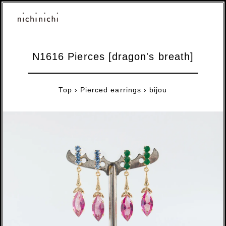
N1616 Pierces [dragon's breath]
Top
›
Pierced earrings
›
bijou