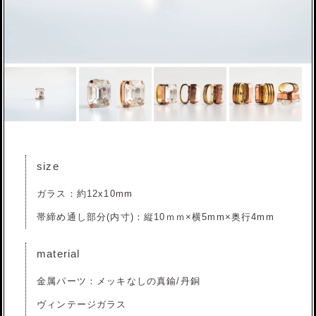
size
ガラス：約12x10mm
帯締め通し部分(内寸)：縦10ｍｍ×横5mm×奥行4mm
material
金属パーツ：メッキなしの真鍮/丹銅
ヴィンテージガラス