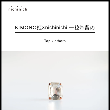
KIMONO姫×nichinichi 一粒帯留め
Top
›
others